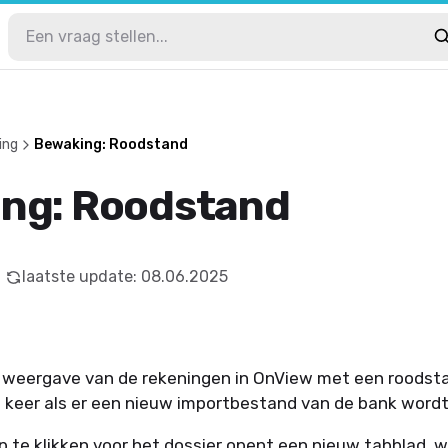
ing
Bewaking: Roodstand
ng: Roodstand
laatste update
:
08.06.2025
n weergave van de rekeningen in OnView met een roodsta
e keer als er een nieuw importbestand van de bank wordt
 te klikken voor het dossier opent een nieuw tabblad, w