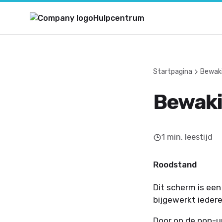
Hulpcentrum
Startpagina
Bewak
Bewaki
1
min. leestijd
Roodstand
Dit scherm is ee
bijgewerkt ieder
Door op de pop-up