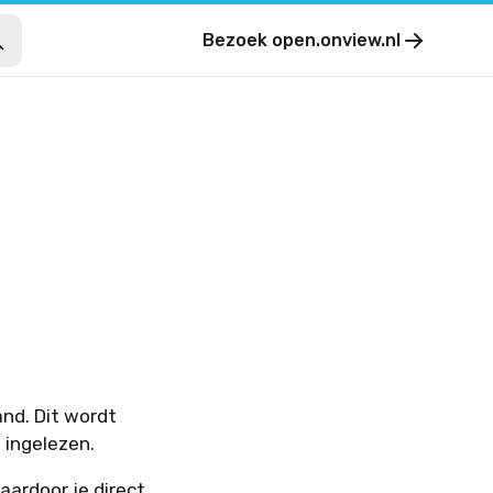
Bezoek
open.onview.nl
nd. Dit wordt
 ingelezen.
aardoor je direct